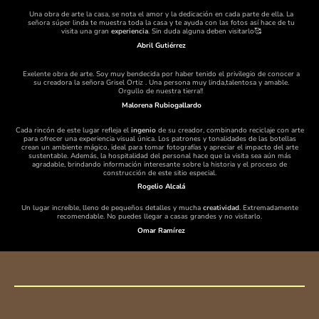
Una obra de arte la casa, se nota el amor y la dedicación en cada parte de ella. La
señora súper linda te muestra toda la casa y te ayuda con las fotos así hace de tu
visita una gran
experiencia
. Sin duda alguna deben visitarlo🥰
Abril Gutiérrez
Exelente obra de arte. Soy muy bendecida por haber tenido el privilegio de conocer a
su creadora la señora Grisel Ortiz . Una persona muy linda,talentosa y amable.
Orgullo de nuestra tierra!!
.
Malorena Rubiogallardo
Cada rincón de este lugar refleja el
ingenio
de su creador, combinando reciclaje con arte
para ofrecer una experiencia visual única. Los patrones y tonalidades de las botellas
crean un ambiente mágico, ideal para tomar fotografías y apreciar el impacto del arte
sustentable. Además, la hospitalidad del personal hace que la visita sea aún más
agradable, brindando información interesante sobre la historia y el proceso de
construcción de este sitio especial.
Rogelio Alcalá
Un lugar increíble, lleno de pequeños detalles y mucha
creatividad
. Extremadamente
recomendable. No puedes llegar a casas grandes y no visitarlo.
Omar Ramírez